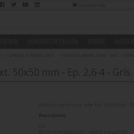
Contactez nous
OTECTION
BOUCHONS DE FINITION
VISSERIE
BUTÉES P
es
Embout à ailettes carré
Embout à ailettes carré - Gris
Embou
t. 50x50 mm - Ep. 2,6-4 - Gris
Embouts carrés pour tube Ext. 50x50 mm - Ep.
Description:
CA
BOUCHON EMBOUTS CARRES A AILLETES