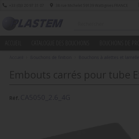
+33 (0)3 20 97 31 07
38 rue Michelet 59139 Wattignies FRANCE
ACCUEIL
CATALOGUE DES BOUCHONS
BOUCHONS DE PR
PROMOTIONS
Accueil
Bouchons de finition
Bouchons à ailettes et lamell
Embouts carrés pour tube Ex
CA5050_2.6_4G
Réf.