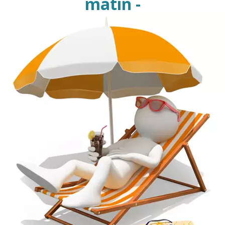
matin -

Vendu par
multiple de 100 pièces
Minimum de commande :
100
ix sont dégressifs, pour la réf
CA5050_2.6_4G
profit