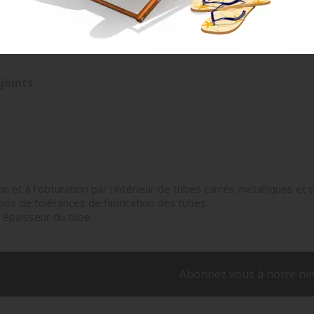
50_2.6_4G
joints
on et à l'obturation par l'intérieur de tubes carrés métalliques e
ons de tolérances de fabrication des tubes.
'épaisseur du tube.
Abonnez vous à notre ne