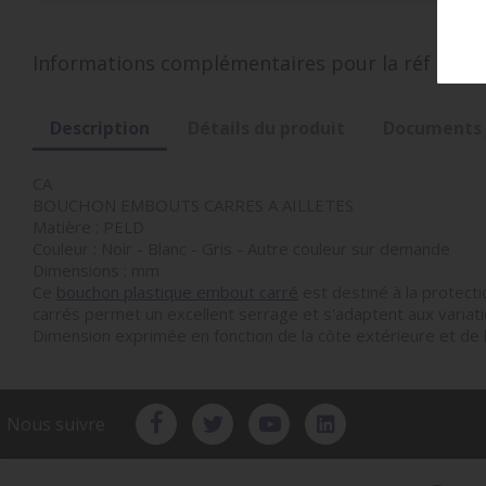
Informations complémentaires pour la réf
CA50
Description
Détails du produit
Documents 
CA
BOUCHON EMBOUTS CARRES A AILLETES
Matière : PELD
Couleur : Noir - Blanc - Gris - Autre couleur sur demande
Dimensions : mm
Ce
bouchon plastique embout carré
est destiné à la protecti
carrés permet un excellent serrage et s'adaptent aux variati
Dimension exprimée en fonction de la côte extérieure et de l
Nous suivre