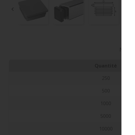

Nos pr
Quantité
250
500
1000
5000
10000