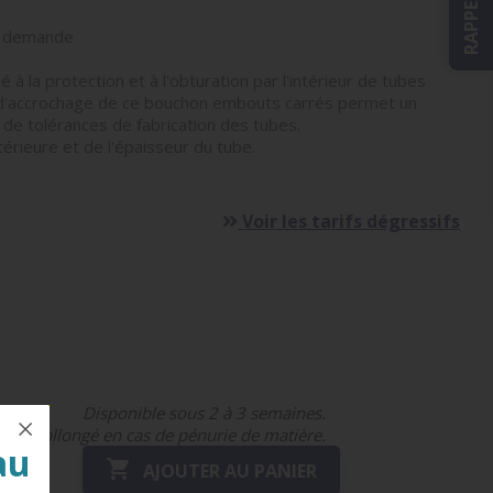
ur demande
 à la protection et à l'obturation par l'intérieur de tubes
es d'accrochage de ce bouchon embouts carrés permet un
 de tolérances de fabrication des tubes.
érieure et de l'épaisseur du tube.
Voir les tarifs dégressifs
Disponible sous 2 à 3 semaines.
Délai rallongé en cas de pénurie de matière.
au

AJOUTER AU PANIER