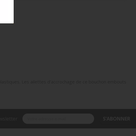
t plastiques. Les ailettes d'accrochage de ce bouchon embouts
wsletter
S’ABONNER