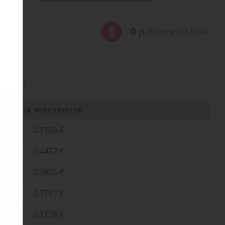
0
pièces en stock
ez en !
Prix avec remise
0.5106 €
0.4437 €
0.3965 €
0.3782 €
0.3138 €