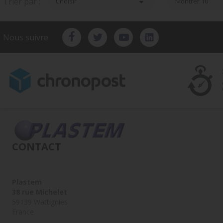
Trier par :

Choisir
Montrer 10
Nous suivre
CONTACT
Plastem
38 rue Michelet
59139 Wattignies
France