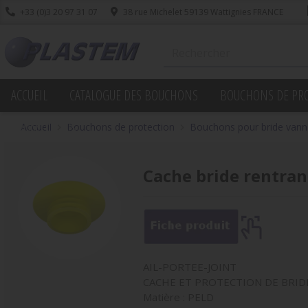
+33 (0)3 20 97 31 07
38 rue Michelet 59139 Wattignies FRANCE
ACCUEIL
CATALOGUE DES BOUCHONS
BOUCHONS DE PR
PROMOTIONS
Accueil
Bouchons de protection
Bouchons pour bride vann
Cache bride rentrant
AIL-PORTEE-JOINT
CACHE ET PROTECTION DE BRIDE
Matière : PELD