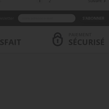
1
2
Suivant

.
wsletter
S’ABONNER
PAIEMENT
SFAIT
SÉCURISÉ