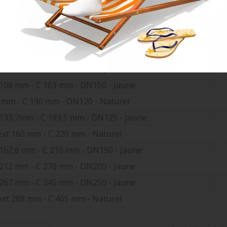
t 56 mm - C 103 mm - DN50 - Jaune
t 71,4 mm - C 121,8 mm - DN65 - Jaune
 ext 80 mm - C 150 mm - Naturel
 mm - C 150 mm - Naturel
t 85 mm - C 137 mm - DN80 - Jaune
t 108 mm - C 163 mm - DN100 - Jaune
2 mm - C 190 mm - DN120 - Naturel
t 133,7mm - C 189,5 mm - DN125 - Jaune
 ext 160 mm - C 220 mm - Naturel
t 162,6 mm - C 216 mm - DN150 - Jaune
t 212 mm - C 270 mm - DN200 - Jaune
t 267 mm - C 345 mm - DN250 - Jaune
 ext 288 mm - C 465 mm - Naturel