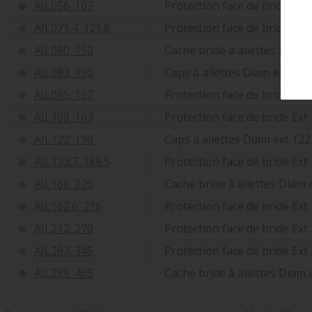
AIL056_103
Protection face de bride Ex
AIL071.4_121.8
Protection face de bride Ex
AIL080_150
Cache bride à ailettes Diam
AIL083_150
Caps à ailettes Diam ext 83
AIL085_137
Protection face de bride Ex
AIL108_163
Protection face de bride Ex
AIL122_190
Caps à ailettes Diam ext 12
AIL133.7_189.5
Protection face de bride Ex
AIL160_220
Cache bride à ailettes Diam
AIL162.6_216
Protection face de bride Ex
AIL212_270
Protection face de bride Ex
AIL267_345
Protection face de bride Ex
AIL288_465
Cache bride à ailettes Diam