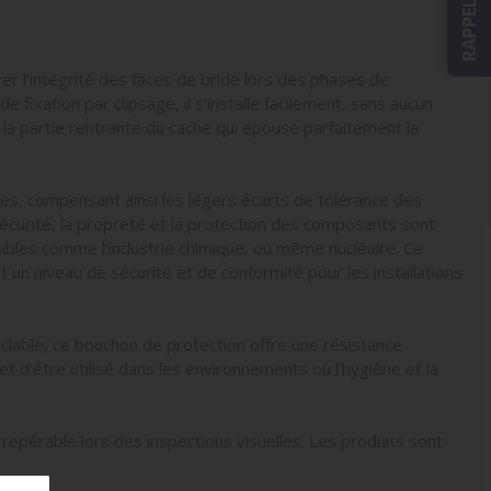
r l'intégrité des faces de bride lors des phases de
 fixation par clipsage, il s’installe facilement, sans aucun
r la partie rentrante du cache qui épouse parfaitement la
es, compensant ainsi les légers écarts de tolérance des
 sécurité, la propreté et la protection des composants sont
ibles comme l’industrie chimique, ou même nucléaire. Ce
n niveau de sécurité et de conformité pour les installations
clable, ce bouchon de protection offre une résistance
et d’être utilisé dans les environnements où l’hygiène et la
repérable lors des inspections visuelles. Les produits sont