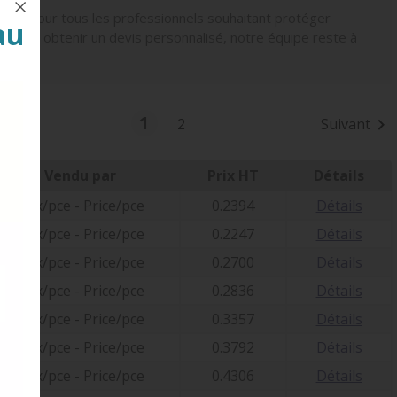
rence pour tous les professionnels souhaitant protéger
au
ou pour obtenir un devis personnalisé, notre équipe reste à
1
2
Suivant

.
Vendu par
Prix HT
Détails
Prix/pce - Price/pce
0.2394
Détails
Prix/pce - Price/pce
0.2247
Détails
Prix/pce - Price/pce
0.2700
Détails
Prix/pce - Price/pce
0.2836
Détails
Prix/pce - Price/pce
0.3357
Détails
Prix/pce - Price/pce
0.3792
Détails
Prix/pce - Price/pce
0.4306
Détails