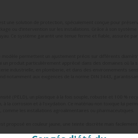
st une solution de protection, spécialement conçue pour préserve
age ou d’intervention sur les installations. Grâce à son système de
 tuyau. Ce système garantit une tenue ferme et fiable, assurée pa
ce modèle permettent un ajustement précis sur différents diamètr
e lui un produit particulièrement apprécié dans des domaines où la
rie industrielle, en plomberie, et dans des environnements sens
nd notamment aux exigences de la norme DIN 3443, garantissant u
sité (PELD), un plastique à la fois souple, robuste et 100 % recy
, à la corrosion et à l’oxydation. Ce matériau non toxique lui perm
es, comme les installations agroalimentaires ou pharmaceutiques.
st proposé en couleur jaune, une teinte discrète mais facilement 