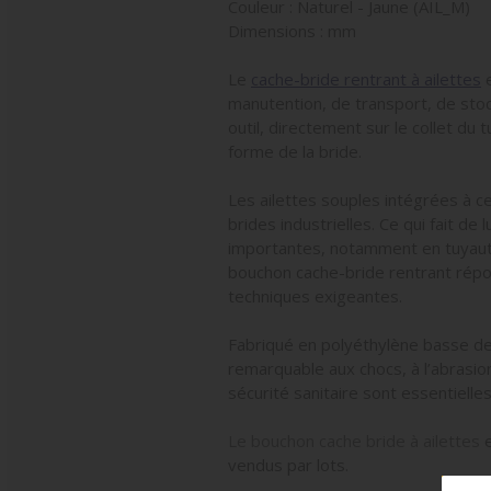
Couleur : Naturel - Jaune (AIL_M)
Dimensions : mm
Le
cache-bride rentrant à ailettes
e
manutention, de transport, de stock
outil, directement sur le collet du
forme de la bride.
Les ailettes souples intégrées à 
brides industrielles. Ce qui fait d
importantes, notamment en tuyaute
bouchon cache-bride rentrant répo
techniques exigeantes.
Fabriqué en polyéthylène basse den
remarquable aux chocs, à l’abrasion
sécurité sanitaire sont essentiell
Le bouchon cache bride à ailettes
e
vendus par lots.