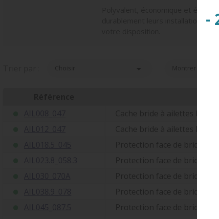
Polyvalent, économique et écologiq
-
durablement leurs installations to
votre disposition.
Trier par :

Choisir
Montrer 10
Référence
AIL008_047
Cache bride à ailettes Diam
AIL012_047
Cache bride à ailettes Diam
AIL018.5_045
Protection face de bride Ex
AIL023.8_058.3
Protection face de bride Ex
AIL030_070A
Protection face de bride Ex
AIL038.9_078
Protection face de bride Ex
AIL045_087.5
Protection face de bride Ex