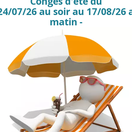
Congés d'été du
ue, le cache-bride rentrant à ailettes constitue un choix de réfé
 24/07/26 au soir au 17/08/26 
ut en respectant les normes en vigueur. Pour plus d’informations 
matin -

Il y a 25 produits
Désignation
 ext 8 mm - C 47 mm - Naturel
 ext 12 mm - C 47 mm - DN10 - Naturel
t 18,5 mm - C 45 mm - DN15 - Jaune
t 23,8 mm - C 58,3 mm - DN20 - Jaune
t 30 mm - C 70 mm - DN25 - Jaune
t 38,9 mm - C 78 mm - DN32 - Jaune
t 45 mm - C 87,5 mm - DN40 - Jaune