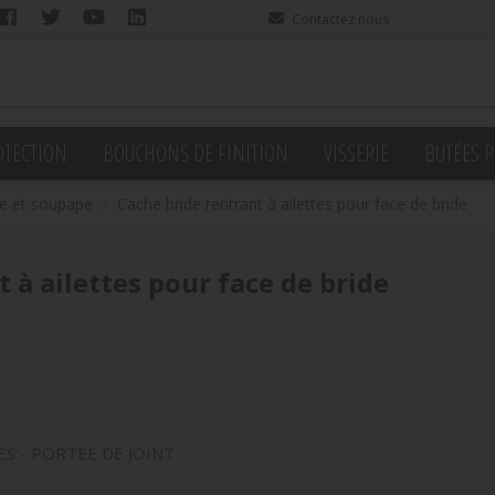
Contactez nous
OTECTION
BOUCHONS DE FINITION
VISSERIE
BUTÉES P
e et soupape
Cache bride rentrant à ailettes pour face de bride
 à ailettes pour face de bride
S - PORTEE DE JOINT