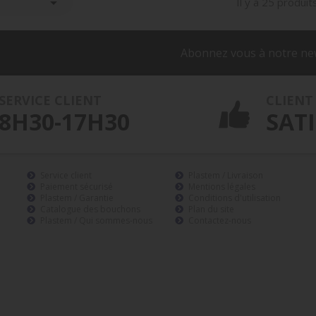

Il y a 25 produits
Abonnez vous à notre ne
SERVICE CLIENT
CLIENT
8H30-17H30
SATI
Service client
Plastem / Livraison
Paiement sécurisé
Mentions légales
Plastem / Garantie
Conditions d'utilisation
Catalogue des bouchons
Plan du site
Plastem / Qui sommes-nous
Contactez-nous