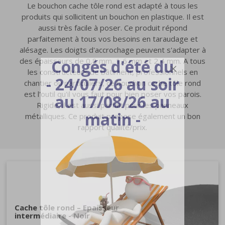
Le bouchon cache tôle rond est adapté à tous les
produits qui sollicitent un bouchon en plastique. Il est
aussi très facile à poser. Ce produit répond
parfaitement à tous vos besoins en taraudage et
alésage. Les doigts d'accrochage peuvent s'adapter à
Congés d'été du
des épaisseurs de 0,8 mm, 1,6 mm et 2,4 mm. A tous
les constructeurs de bâtiment, professionnels en
- 24/07/26 au soir
chantier ou particuliers, ce bouchon cache tôle rond
est l'outil qu'il vous faut pour bien poser vos parois.
au 17/08/26 au
Rigide, il est aussi parfait pour les panneaux
matin -
métalliques. Ce produit propose également un bon
rapport qualité/prix.
Cache tôle rond – Epaisseur
intermédiaire - Noir