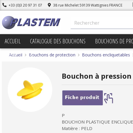
+33 (0)3 20 97 31 07
38 rue Michelet 59139 Wattignies FRANCE
ACCUEIL
CATALOGUE DES BOUCHONS
BOUCHONS DE PR
PROMOTIONS
Accueil
Bouchons de protection
Bouchons encliquetables
Bouchon à pression 
P
BOUCHON PLASTIQUE ENCLIQUE
Matière : PELD