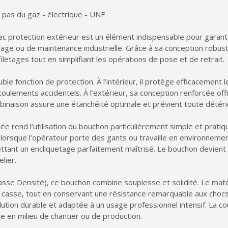
 pas du gaz - électrique - UNF
c protection extérieur est un élément indispensable pour garantir
age ou de maintenance industrielle. Grâce à sa conception robuste
filetages tout en simplifiant les opérations de pose et de retrait.
e fonction de protection. À l’intérieur, il protège efficacement le
écoulements accidentels. À l’extérieur, sa conception renforcée off
inaison assure une étanchéité optimale et prévient toute détério
e rend l’utilisation du bouchon particulièrement simple et pratique
 lorsque l’opérateur porte des gants ou travaille en environnemen
ttant un encliquetage parfaitement maîtrisé. Le bouchon devient a
lier.
se Densité), ce bouchon combine souplesse et solidité. Le matéri
casse, tout en conservant une résistance remarquable aux chocs,
lution durable et adaptée à un usage professionnel intensif. La 
 en milieu de chantier ou de production.