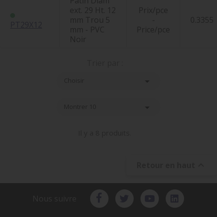
Patin Diam
ext. 29 Ht. 12
Prix/pce
mm Trou 5
-
0.3355
PT29X12
mm - PVC
Price/pce
Noir
Trier par :

Choisir

Montrer 10
Il y a 8 produits.

Retour en haut
Nous suivre