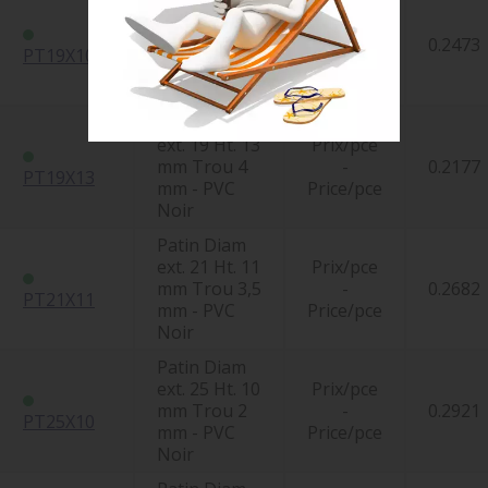
Patin Diam
ext. 19 Ht. 10
Prix/pce
mm Trou 4
-
0.2473
PT19X10
mm - PVC
Price/pce
Noir
Patin Diam
ext. 19 Ht. 13
Prix/pce
mm Trou 4
-
0.2177
PT19X13
mm - PVC
Price/pce
Noir
Patin Diam
ext. 21 Ht. 11
Prix/pce
mm Trou 3,5
-
0.2682
PT21X11
mm - PVC
Price/pce
Noir
Patin Diam
ext. 25 Ht. 10
Prix/pce
mm Trou 2
-
0.2921
PT25X10
mm - PVC
Price/pce
Noir