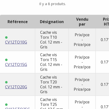
Il y a 8 produits.
Vendu
Pri
Référence
Désignation
par
H
Cache vis
Prix/pce
Torx T10
-
0.17
CV12TO10G
Col. 12 mm -
Price/pce
Gris
Cache vis
Prix/pce
Torx T15
-
0.17
CV12TO15G
Col. 12 mm -
Price/pce
Gris
Cache vis
Prix/pce
Torx T20
-
0.17
CV12TO20G
Col. 12 mm -
Price/pce
Gris
Cache vis
Prix/pce
Torx T25
-
0.17