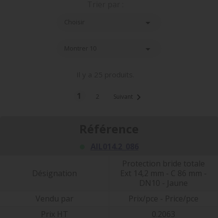
Trier par :

Choisir

Montrer 10
Il y a 25 produits.
1

2
Suivant
Référence
AIL014.2_086
Protection bride totale
Désignation
Ext 14,2 mm - C 86 mm -
DN10 - Jaune
Vendu par
Prix/pce - Price/pce
Prix HT
0.2063