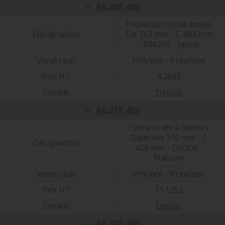
AIL263_403
Protection bride totale
Désignation
Ext 263 mm - C 403 mm
- DN250 - Jaune
Vendu par
Prix/pce - Price/pce
Prix HT
4.2602
Détails
Détails
AIL310_420
Cache bride à ailettes
Diam ext 310 mm - C
Désignation
420 mm - DN300 -
Naturel
Vendu par
Prix/pce - Price/pce
Prix HT
11.1252
Détails
Détails
AIL310_465