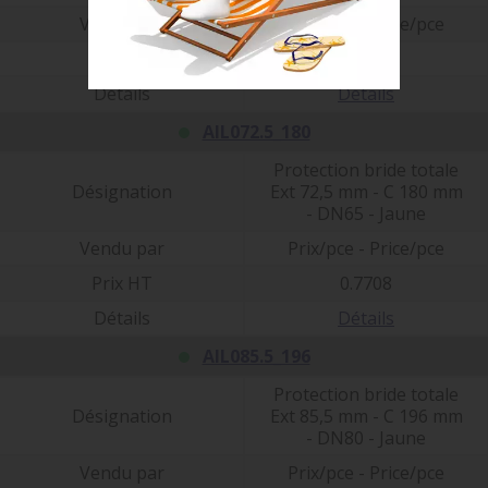
Vendu par
Prix/pce - Price/pce
Prix HT
0.6000
Détails
Détails
AIL072.5_180
Protection bride totale
Désignation
Ext 72,5 mm - C 180 mm
- DN65 - Jaune
Vendu par
Prix/pce - Price/pce
Prix HT
0.7708
Détails
Détails
AIL085.5_196
Protection bride totale
Désignation
Ext 85,5 mm - C 196 mm
- DN80 - Jaune
Vendu par
Prix/pce - Price/pce