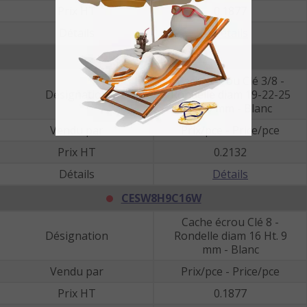
Prix HT
0.1877
Détails
Détails
CESW3/8H9C25W
Cache écrou Clé 3/8 -
Désignation
Rondelle diam 19-22-25
Ht. 9 mm - Blanc
Vendu par
Prix/pce - Price/pce
Prix HT
0.2132
Détails
Détails
CESW8H9C16W
Cache écrou Clé 8 -
Désignation
Rondelle diam 16 Ht. 9
mm - Blanc
Vendu par
Prix/pce - Price/pce
Prix HT
0.1877