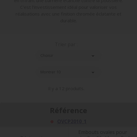
en offrant une barrière étanche contre la poussière.
C'est l'investissement idéal pour valoriser vos
réalisations avec une finition chromée éclatante et
durable.
Trier par :

Choisir

Montrer 10
Il y a 12 produits.
Référence
OVCP2010_1
Embouts ovales pour