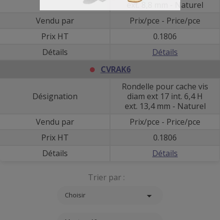
ext. 8,8 mm - Naturel
Vendu par
Prix/pce - Price/pce
Prix HT
0.1806
Détails
Détails
CVRAK6
Rondelle pour cache vis
Désignation
diam ext 17 int. 6,4 H
ext. 13,4 mm - Naturel
Vendu par
Prix/pce - Price/pce
Prix HT
0.1806
Détails
Détails
Trier par :

Choisir