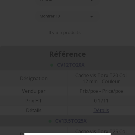


Montrer 10
Il y a 5 produits.
Référence
CV12TO20X
Cache vis Torx T20 Col.
Désignation
12 mm - Couleur
Vendu par
Prix/pce - Price/pce
Prix HT
0.1711
Détails
Détails
CV13.5TO25X
Cache vis Torx T25 Col.
Désignation