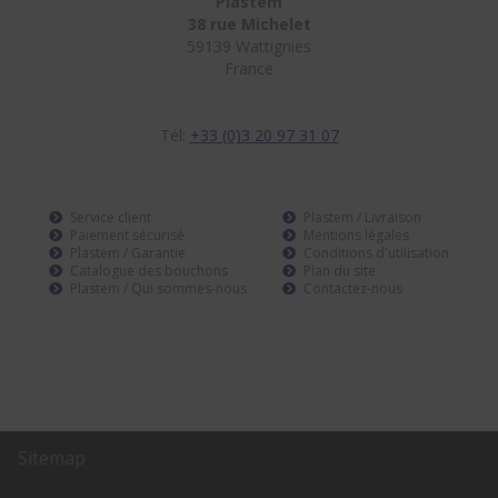
Plastem
38 rue Michelet
59139 Wattignies
France
Tél:
+33 (0)3 20 97 31 07
Service client
Plastem / Livraison
Paiement sécurisé
Mentions légales
Plastem / Garantie
Conditions d'utilisation
Catalogue des bouchons
Plan du site
Plastem / Qui sommes-nous
Contactez-nous
Sitemap