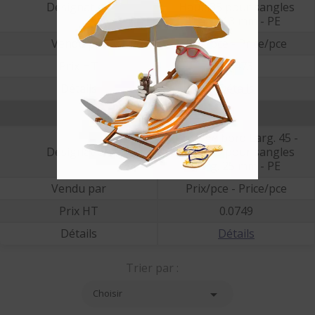
Désignation
Haut. 35 pour sangles
Larg. 13 mm - PE
Vendu par
Prix/pce - Price/pce
Prix HT
0.0473
Détails
Détails
COIN25_45SAN
Protège bord Larg. 45 -
Désignation
Haut. 35 pour sangles
Larg. 25 mm - PE
Vendu par
Prix/pce - Price/pce
Prix HT
0.0749
Détails
Détails
Trier par :

Choisir