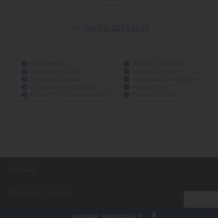
Tél:
+33 (0)3 20 97 31 07
Service client
Plastem / Livraison
Paiement sécurisé
Mentions légales
Plastem / Garantie
Conditions d'utilisation
Catalogue des bouchons
Plan du site
Plastem / Qui sommes-nous
Contactez-nous
Sitemap
Mentions Légales
Réalisation
AltaïsWeb
RAPPEL IMMEDIAT