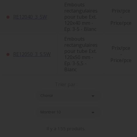
Embouts
rectangulaires
Prix/pce
RE12040_3_5W
pour tube Ext.
-
120x40 mm -
Price/pce
Ep. 3-5 - Blanc
Embouts
rectangulaires
Prix/pce
pour tube Ext.
RE12050_3_5.5W
-
120x50 mm -
Price/pce
Ep. 3-5,5 -
Blanc
Trier par :

Choisir

Montrer 10
Il y a 155 produits.