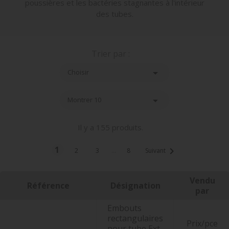
poussières et les bactéries stagnantes à l'intérieur
des tubes.
Trier par :

Choisir

Montrer 10
Il y a 155 produits.
1

2
3
…
8
Suivant
Vendu
Référence
Désignation
par
Embouts
rectangulaires
Prix/pce
pour tube Ext.