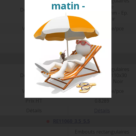
Embouts rectangulaires
matin -
pour tube
Désignation
Ext.101,6x50,8mm - Ep.
1,5-4 - Noir
Vendu par
Prix/pce - Price/pce
Prix HT
1.2767
Détails
Détails
RE11030_2_4
Embouts rectangulaires
Désignation
pour tube Ext. 110x30
mm - Ep. 2-4 - Noir
Vendu par
Prix/pce - Price/pce
Prix HT
0.8289
Détails
Détails
RE11060_3.5_5.5
Embouts rectangulaires