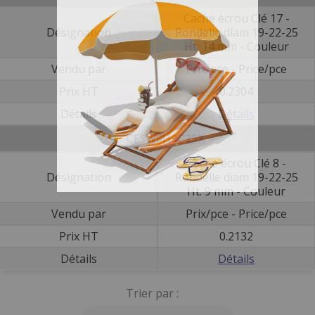
Cache écrou Clé 17 -
Désignation
Rondelle diam 19-22-25
Ht. 14 mm - Couleur
Vendu par
Prix/pce - Price/pce
Prix HT
0.2304
Détails
Détails
CESW8H9C25X
Cache écrou Clé 8 -
Désignation
Rondelle diam 19-22-25
Ht. 9 mm - Couleur
Vendu par
Prix/pce - Price/pce
Prix HT
0.2132
Détails
Détails
Trier par :