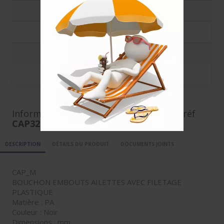
250
0.5524 €
500
0.386 €
1000
0.3333 €
5000
0.2878 €
Informations complémentaires pour la réf
CAP3232_1.5_2_M10
DESCRIPTION
DÉTAILS DU PRODUIT
DOCUMENTS JOINTS
CAP_M
BOUCHON EMBOUTS AILETTES AVEC FILETAGE
PLASTIQUE
Matière : PA
Couleur : Noir
Dimensions : mm