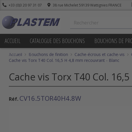
+33 (0)3 20 97 31 07
38 rue Michelet 59139 Wattignies FRANCE
ACCUEIL
CATALOGUE DES BOUCHONS
BOUCHONS DE PR
PROMOTIONS
Accueil
Bouchons de finition
Cache-écrous et cache-vis
Cache vis Torx T40 Col. 16,5 H 4,8 mm recouvrant - Blanc
Cache vis Torx T40 Col. 16,
CV16.5TOR40H4.8W
Réf.