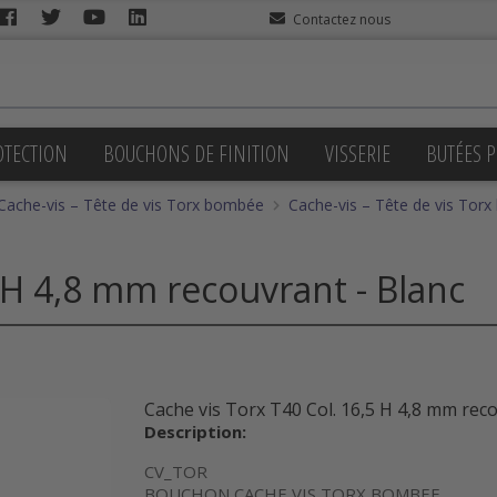
Contactez nous
OTECTION
BOUCHONS DE FINITION
VISSERIE
BUTÉES P
Cache-vis – Tête de vis Torx bombée
Cache-vis – Tête de vis Tor
5 H 4,8 mm recouvrant - Blanc
Cache vis Torx T40 Col. 16,5 H 4,8 mm reco
Description:
CV_TOR
BOUCHON CACHE VIS TORX BOMBEE