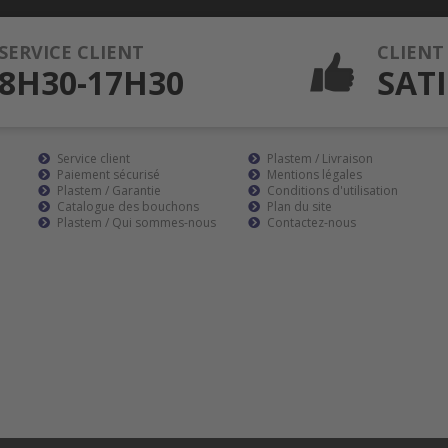
SERVICE CLIENT
CLIENT
8H30-17H30
SATI
Service client
Plastem / Livraison
Paiement sécurisé
Mentions légales
Plastem / Garantie
Conditions d'utilisation
Catalogue des bouchons
Plan du site
Plastem / Qui sommes-nous
Contactez-nous