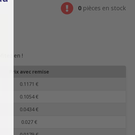
0
pièces en stock
fitez en !
Prix avec remise
0.1171 €
0.1054 €
0.0434 €
0.027 €
0.0179 €