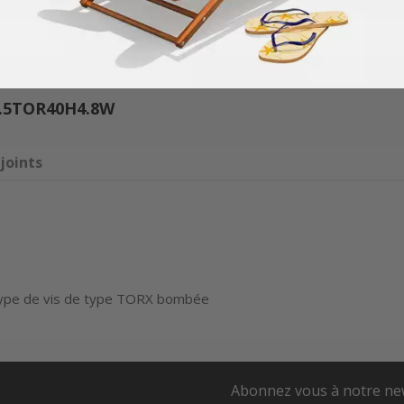
.5TOR40H4.8W
joints
ype de vis de type TORX bombée
Abonnez vous à notre ne