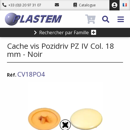
+33 (0)3 20 97 31 07
Catalogue
0
Rechercher par Famille
Cache vis Pozidriv PZ IV Col. 18
mm - Noir
CV18PO4
Réf.