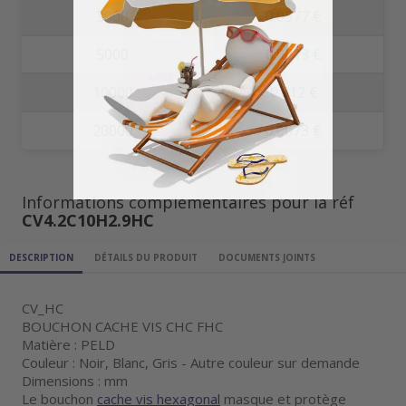
3000
0.0377 €
5000
0.0213 €
10000
0.012 €
20000
0.0073 €
Informations complémentaires pour la réf
CV4.2C10H2.9HC
DESCRIPTION
DÉTAILS DU PRODUIT
DOCUMENTS JOINTS
CV_HC
BOUCHON CACHE VIS CHC FHC
Matière : PELD
Couleur : Noir, Blanc, Gris - Autre couleur sur demande
Dimensions : mm
Le bouchon
cache vis hexagonal
masque et protège