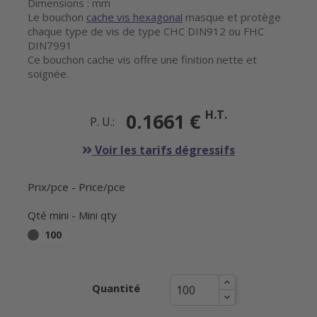
Dimensions : mm
Le bouchon
cache vis hexagonal
masque et protège
chaque type de vis de type CHC DIN912 ou FHC
DIN7991
Ce bouchon cache vis offre une finition nette et
soignée.
H.T.
0.1661 €
P. U.:
Voir les tarifs dégressifs
Prix/pce - Price/pce
Qté mini - Mini qty
100
Quantité