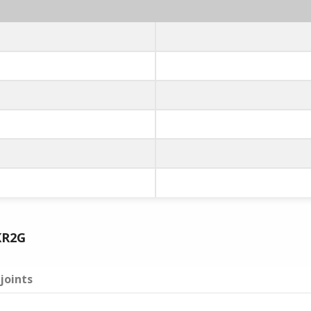
KR2G
joints