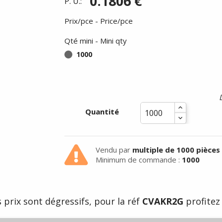
0.1806 €
P. U.:
Prix/pce - Price/pce
Qté mini - Mini qty
1000
Congés d'été du
 24/07/26 au soir au 17/08/26 
Quantité
matin -
Vendu par
multiple de 1000 pièces
Minimum de commande :
1000
 prix sont dégressifs, pour la réf
CVAKR2G
profitez 