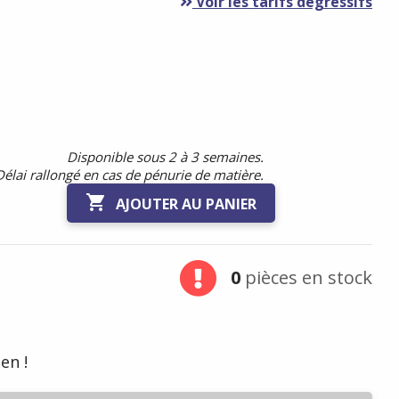
Voir les tarifs dégressifs
Disponible sous 2 à 3 semaines.
Délai rallongé en cas de pénurie de matière.
au

AJOUTER AU PANIER
0
pièces en stock
en !