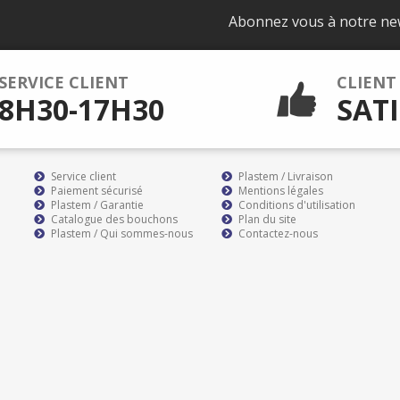
Abonnez vous à notre ne
SERVICE CLIENT
CLIENT
8H30-17H30
SATI
Service client
Plastem / Livraison
Paiement sécurisé
Mentions légales
Plastem / Garantie
Conditions d'utilisation
Catalogue des bouchons
Plan du site
Plastem / Qui sommes-nous
Contactez-nous