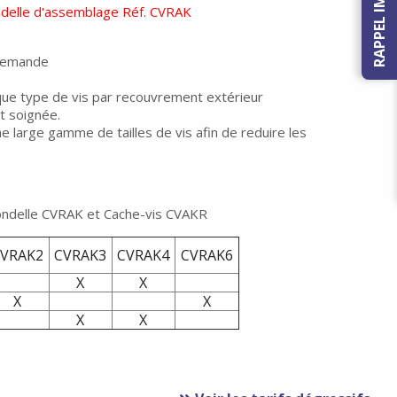
RAPPEL IMMEDIAT
ndelle d'assemblage Réf. CVRAK
r demande
e type de vis par recouvrement extérieur
t soignée.
 large gamme de tailles de vis afin de reduire les
ndelle CVRAK et Cache-vis CVAKR
CVRAK2
CVRAK3
CVRAK4
CVRAK6
X
X
X
X
X
X