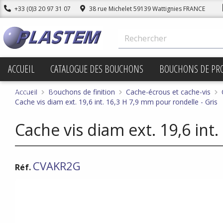
+33 (0)3 20 97 31 07
38 rue Michelet 59139 Wattignies FRANCE
ACCUEIL
CATALOGUE DES BOUCHONS
BOUCHONS DE PR
PROMOTIONS
Accueil
Bouchons de finition
Cache-écrous et cache-vis
Cache vis diam ext. 19,6 int. 16,3 H 7,9 mm pour rondelle - Gris
Cache vis diam ext. 19,6 int
CVAKR2G
Réf.