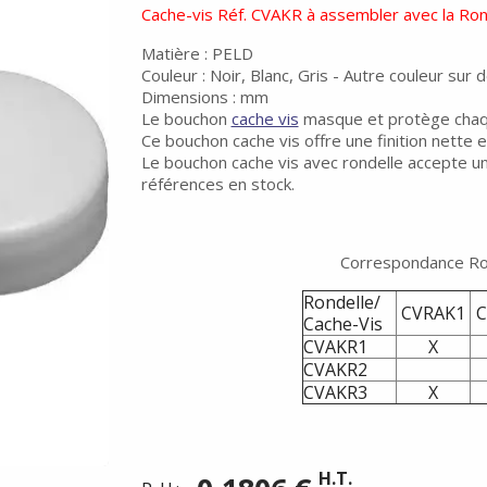
Cache-vis Réf. CVAKR à assembler avec la Ro
Matière : PELD
Couleur : Noir, Blanc, Gris - Autre couleur su
Dimensions : mm
Le bouchon
cache vis
masque et protège chaqu
Ce bouchon cache vis offre une finition nette e
Le bouchon cache vis avec rondelle accepte une
références en stock.
Correspondance Ro
Rondelle/
CVRAK1
Cache-Vis
CVAKR1
X
CVAKR2
CVAKR3
X
H.T.