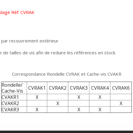
blage Réf. CVRAK
 par recouvrement extérieur
e tailles de vis afin de reduire les références en stock.
Correspondance Rondelle CVRAK et Cache-vis CVAKR
Rondelle/
CVRAK1
CVRAK2
CVRAK3
CVRAK4
CVRAK6
Cache-Vis
CVAKR1
X
X
X
CVAKR2
X
X
CVAKR3
X
X
X