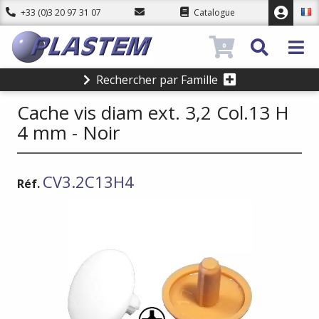
+33 (0)3 20 97 31 07
Catalogue
0
Rechercher par Famille
Cache vis diam ext. 3,2 Col.13 H
4 mm - Noir
CV3.2C13H4
Réf.