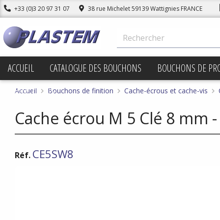
+33 (0)3 20 97 31 07
38 rue Michelet 59139 Wattignies FRANCE
ACCUEIL
CATALOGUE DES BOUCHONS
BOUCHONS DE PR
PROMOTIONS
Accueil
Bouchons de finition
Cache-écrous et cache-vis
Cache écrou M 5 Clé 8 mm -
CE5SW8
Réf.