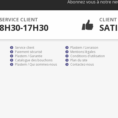
Abonnez vous à notre ne
SERVICE CLIENT
CLIENT
8H30-17H30
SATI
Service client
Plastem / Livraison
Paiement sécurisé
Mentions légales
Plastem / Garantie
Conditions d'utilisation
Catalogue des bouchons
Plan du site
Plastem / Qui sommes-nous
Contactez-nous