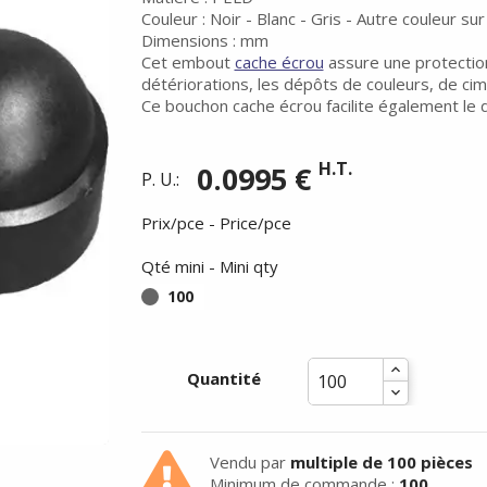
Couleur : Noir - Blanc - Gris - Autre couleur s
Dimensions : mm
Cet embout
cache écrou
assure une protection 
détériorations, les dépôts de couleurs, de cim
Ce bouchon cache écrou facilite également le 
H.T.
0.0995 €
P. U.:
Prix/pce - Price/pce
Qté mini - Mini qty
100
Quantité
Vendu par
multiple de 100 pièces
Minimum de commande :
100