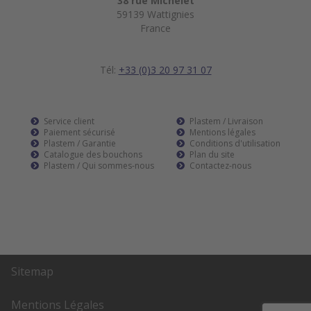
38 rue Michelet
59139 Wattignies
France
Tél:
+33 (0)3 20 97 31 07
Service client
Plastem / Livraison
Paiement sécurisé
Mentions légales
Plastem / Garantie
Conditions d'utilisation
Catalogue des bouchons
Plan du site
Plastem / Qui sommes-nous
Contactez-nous
Sitemap
Mentions Légales