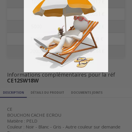
1000
0.0917 €
3000
0.0651 €
5000
0.0592 €
10000
0.056 €
20000
0.0544 €
Informations complémentaires pour la réf
CE12SW18W
DESCRIPTION
DÉTAILS DU PRODUIT
DOCUMENTS JOINTS
CE
BOUCHON CACHE ECROU
Matière : PELD
Couleur : Noir - Blanc - Gris - Autre couleur sur demande