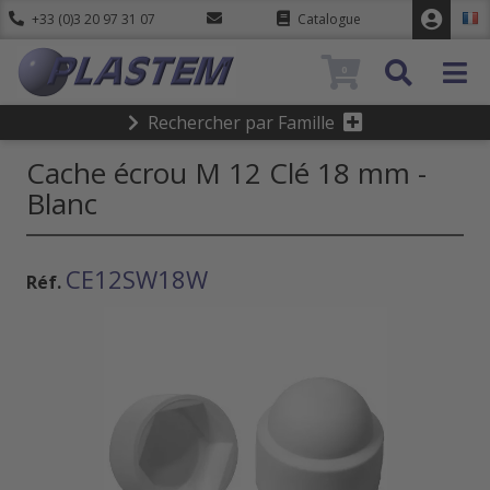
+33 (0)3 20 97 31 07
Catalogue
0
Rechercher par Famille
Cache écrou M 12 Clé 18 mm -
Blanc
CE12SW18W
Réf.