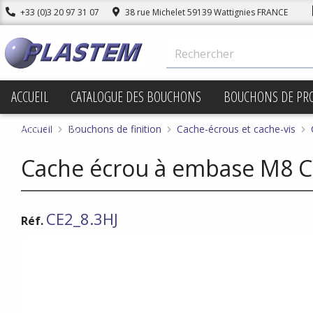
+33 (0)3 20 97 31 07
38 rue Michelet 59139 Wattignies FRANCE
ACCUEIL
CATALOGUE DES BOUCHONS
BOUCHONS DE PR
PROMOTIONS
Accueil
Bouchons de finition
Cache-écrous et cache-vis
Cache écrou à embase M8 C
CE2_8.3HJ
Réf.