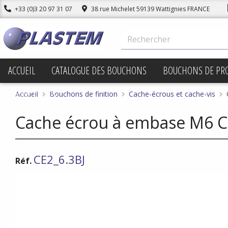
+33 (0)3 20 97 31 07
38 rue Michelet 59139 Wattignies FRANCE
ACCUEIL
CATALOGUE DES BOUCHONS
BOUCHONS DE PR
PROMOTIONS
Accueil
Bouchons de finition
Cache-écrous et cache-vis
Cache écrou à embase M6 C
CE2_6.3BJ
Réf.