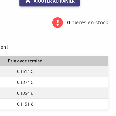

AJOUTER AU PANIER
0
pièces en stock
en !
Prix avec remise
0.1614 €
0.1374 €
0.1354 €
0.1151 €