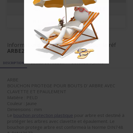
400
0.2414 €
800
0.2289 €
Informations complémentaires pour la réf
ARBE28
DESCRIPTION
DÉTAILS DU PRODUIT
DOCUMENTS JOINTS
ARBE
BOUCHON PROTEGE POUR BOUTS D' ARBRE AVEC
CLAVETTE ET EPAULEMENT
Matière : PELD
Couleur : Jaune
Dimensions : mm
Le
bouchon protection plastique
pour arbre est destiné à
protéger les arbres avec clavette et épaulement. Le
bouchon protege arbre est conformeà la Norme DIN748