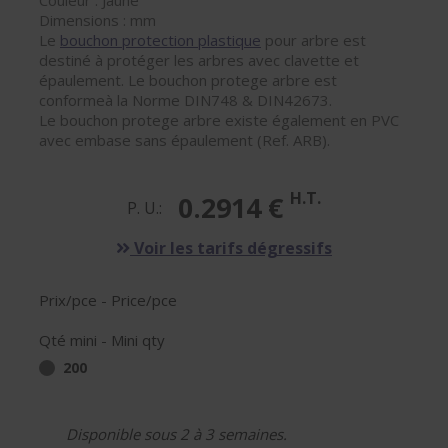
Couleur : Jaune
Dimensions : mm
Le
bouchon protection plastique
pour arbre est
destiné à protéger les arbres avec clavette et
épaulement. Le bouchon protege arbre est
conformeà la Norme DIN748 & DIN42673.
Le bouchon protege arbre existe également en PVC
avec embase sans épaulement (Ref. ARB).
H.T.
0.2914 €
P. U.:
Voir les tarifs dégressifs
Prix/pce - Price/pce
Qté mini - Mini qty
200
Disponible sous 2 à 3 semaines.