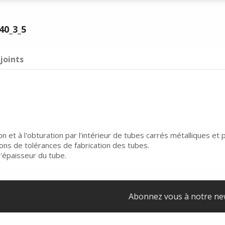
40_3_5
joints
on et à l'obturation par l'intérieur de tubes carrés métalliques e
ons de tolérances de fabrication des tubes.
'épaisseur du tube.
Abonnez vous à notre ne