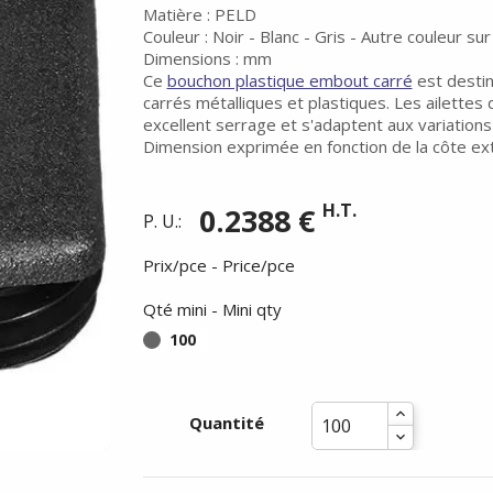
Matière : PELD
Couleur : Noir - Blanc - Gris - Autre couleur s
Dimensions : mm
Ce
bouchon plastique embout carré
est destiné
carrés métalliques et plastiques. Les ailett
excellent serrage et s'adaptent aux variations
Dimension exprimée en fonction de la côte ext
H.T.
0.2388 €
P. U.:
Prix/pce - Price/pce
Qté mini - Mini qty
100
Congés d'été du
Quantité
 24/07/26 au soir au 17/08/26 