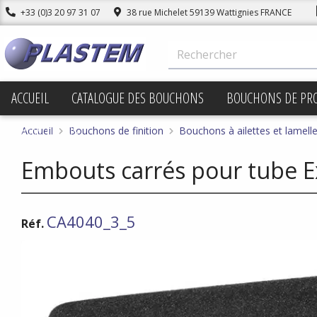
+33 (0)3 20 97 31 07
38 rue Michelet 59139 Wattignies FRANCE
ACCUEIL
CATALOGUE DES BOUCHONS
BOUCHONS DE PR
PROMOTIONS
Accueil
Bouchons de finition
Bouchons à ailettes et lamell
Embouts carrés pour tube Ex
CA4040_3_5
Réf.