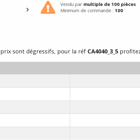
matin -
Vendu par
multiple de 100 pièces

Minimum de commande :
100
prix sont dégressifs, pour la réf
CA4040_3_5
profitez