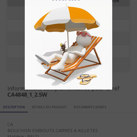
Quantité
Prix avec remise
250
0.4565 €
500
0.2803 €
1000
0.2491 €
5000
0.2307 €
10000
0.1905 €
Informations complémentaires pour la réf
CA4848_1_2.5W
DESCRIPTION
DÉTAILS DU PRODUIT
DOCUMENTS JOINTS
CA
BOUCHON EMBOUTS CARRES A AILLETES
Matière : PELD