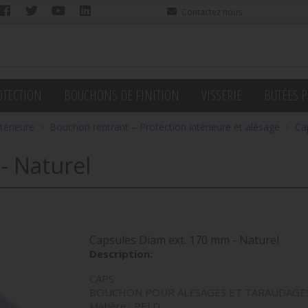
Contactez nous
OTECTION
BOUCHONS DE FINITION
VISSERIE
BUTÉES P
térieure
Bouchon rentrant – Protection intérieure et alésage
Ca
- Naturel
Capsules Diam ext. 170 mm - Naturel
Description:
CAPS
BOUCHON POUR ALESAGES ET TARAUDAGE
Matière : PELD