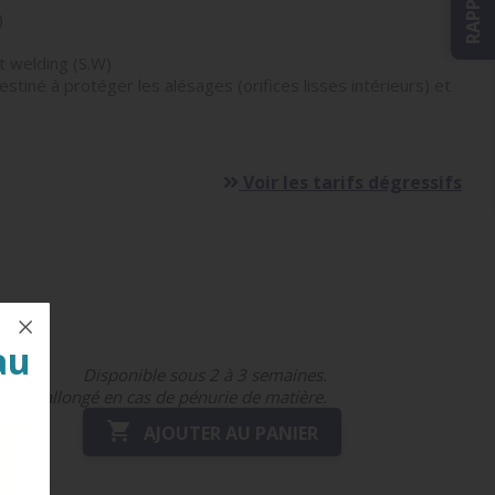
)
 welding (S.W)
stiné à protéger les alésages (orifices lisses intérieurs) et
Voir les tarifs dégressifs
au
Disponible sous 2 à 3 semaines.
Délai rallongé en cas de pénurie de matière.

AJOUTER AU PANIER