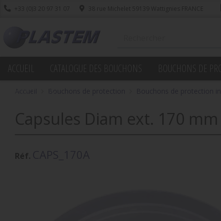
+33 (0)3 20 97 31 07
38 rue Michelet 59139 Wattignies FRANCE
ACCUEIL
CATALOGUE DES BOUCHONS
BOUCHONS DE PR
PROMOTIONS
Accueil
Bouchons de protection
Bouchons de protection in
Capsules Diam ext. 170 mm 
CAPS_170A
Réf.