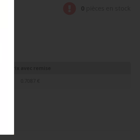
0
pièces en stock
 en !
Prix avec remise
0.7087 €