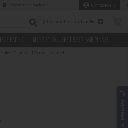
Connexion
Télécharger le catalogue
Rechercher par Famille
0
IEDS PATINS
LIENS ET COLLIERS DE SERRAGE PINCES
psules Diam ext. 170 mm - Naturel
RAPPEL IMMEDIAT
S