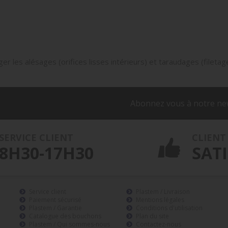
)
er les alésages (orifices lisses intérieurs) et taraudages (filetag
Abonnez vous à notre ne
SERVICE CLIENT
CLIENT
8H30-17H30
SATI
Service client
Plastem / Livraison
Paiement sécurisé
Mentions légales
Plastem / Garantie
Conditions d'utilisation
Catalogue des bouchons
Plan du site
Plastem / Qui sommes-nous
Contactez-nous