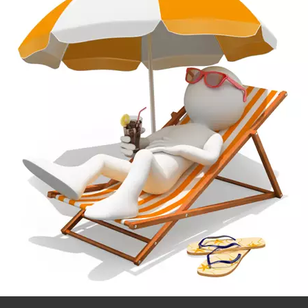
Vendu par
multiple de 150 pièces
Minimum de commande :
150
prix sont dégressifs, pour la réf
CAPS_170A
profitez
_170A
joints