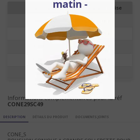
matin -
Quantité
Prix avec remise
250
0.1516 €
500
0.1288 €
1000
0.1138 €
5000
0.1028 €
10000
0.0876 €
Informations complémentaires pour la réf
CONE29SC49
DESCRIPTION
DÉTAILS DU PRODUIT
DOCUMENTS JOINTS
CONE_S