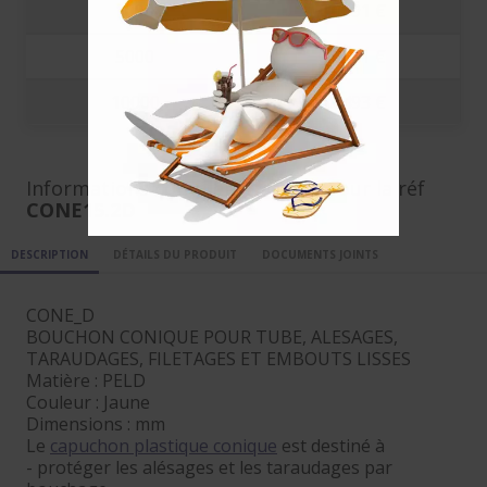
1000
0.0691 €
5000
0.0581 €
10000
0.0493 €
Informations complémentaires pour la réf
CONE15.2D
DESCRIPTION
DÉTAILS DU PRODUIT
DOCUMENTS JOINTS
CONE_D
BOUCHON CONIQUE POUR TUBE, ALESAGES,
TARAUDAGES, FILETAGES ET EMBOUTS LISSES
Matière : PELD
Couleur : Jaune
Dimensions : mm
Le
capuchon plastique conique
est destiné à
- protéger les alésages et les taraudages par