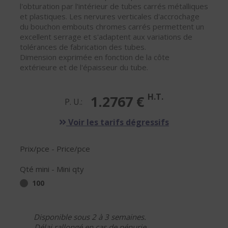
l'obturation par l'intérieur de tubes carrés métalliques
et plastiques. Les nervures verticales d'accrochage
du bouchon embouts chromes carrés permettent un
excellent serrage et s'adaptent aux variations de
tolérances de fabrication des tubes.
Dimension exprimée en fonction de la côte
extérieure et de l'épaisseur du tube.
H.T.
1.2767 €
P. U.:
Voir les tarifs dégressifs
Prix/pce - Price/pce
Qté mini - Mini qty
100
Disponible sous 2 à 3 semaines.
Délai rallongé en cas de pénurie