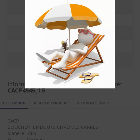
250
1.2167 €
500
1.0835 €
1000
0.9099 €
5000
0.867 €
10000
0.7092 €
Informations complémentaires pour la réf
CACP4545_1.5
DESCRIPTION
DÉTAILS DU PRODUIT
DOCUMENTS JOINTS
CACP
BOUCHON EMBOUTS CHROMES CARRES
Matière : ABS
Surface : Chromée